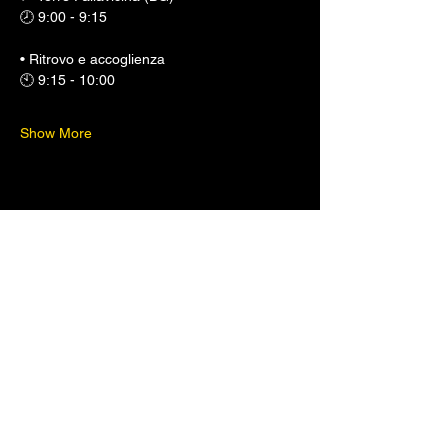
🕗 9:00 - 9:15
• Ritrovo e accoglienza
🕙 9:15 - 10:00
Show More
Share this event
be WILD
Via Giardini 10/C,
Borno (BS)